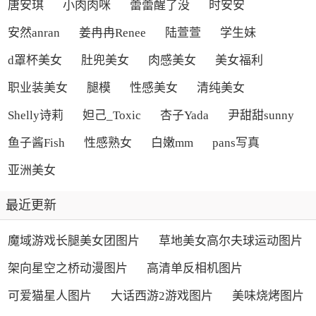
唐安琪
小肉肉咪
蕾蕾醒了没
时安安
安然anran
姜冉冉Renee
陆萱萱
学生妹
d罩杯美女
肚兜美女
肉感美女
美女福利
职业装美女
腿模
性感美女
清纯美女
Shelly诗莉
妲己_Toxic
杏子Yada
尹甜甜sunny
鱼子酱Fish
性感熟女
白嫩mm
pans写真
亚洲美女
最近更新
魔域游戏长腿美女团图片
草地美女高尔夫球运动图片
架向星空之桥动漫图片
高清单反相机图片
可爱猫星人图片
大话西游2游戏图片
美味烧烤图片