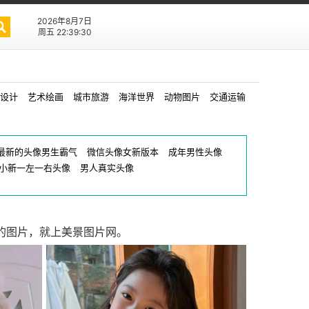
2026年8月7日
周五 22:39:30
设计
艺术绘画
城市旅游
海洋世界
动物图片
交通运输
最新的头像男生霸气
微信头像女新版本
成年男性头像
小新一左一右头像
男人真实头像
的图片，就上美景图片网。