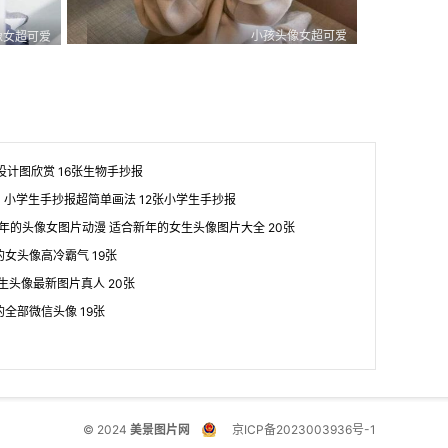
小孩头像女超可爱
像女超可爱
0
0
1
0
0
1
计图欣赏 16张生物手抄报
小学生手抄报超简单画法 12张小学生手抄报
年的头像女图片动漫 适合新年的女生头像图片大全 20张
女头像高冷霸气 19张
女生头像最新图片真人 20张
全部微信头像 19张
© 2024
美景图片网
京ICP备2023003936号-1