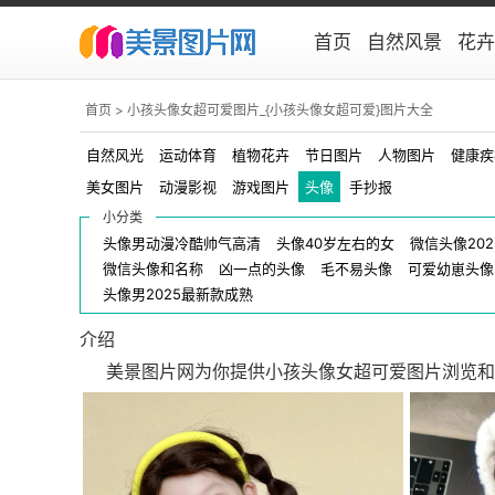
首页
自然风景
花卉
首页
> 小孩头像女超可爱图片_{小孩头像女超可爱}图片大全
手抄报
头像
自然风光
运动体育
植物花卉
节日图片
人物图片
健康疾
美女图片
动漫影视
游戏图片
头像
手抄报
小分类
头像男动漫冷酷帅气高清
头像40岁左右的女
微信头像20
微信头像和名称
凶一点的头像
毛不易头像
可爱幼崽头像
头像男2025最新款成熟
介绍
美景图片网为你提供小孩头像女超可爱图片浏览和