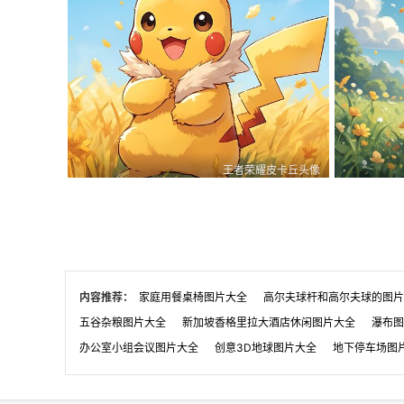
王者荣耀皮卡丘头像
王者荣耀皮卡丘头像
0
0
1
0
0
1
内容推荐：
家庭用餐桌椅图片大全
高尔夫球杆和高尔夫球的图片
五谷杂粮图片大全
新加坡香格里拉大酒店休闲图片大全
瀑布图
办公室小组会议图片大全
创意3D地球图片大全
地下停车场图