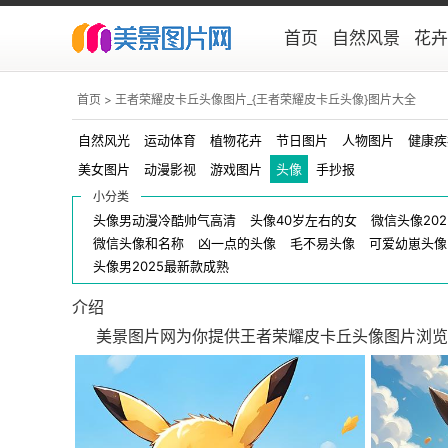
首页
自然风景
花卉
首页
> 王者荣耀皮卡丘头像图片_{王者荣耀皮卡丘头像}图片大全
手抄报
头像
自然风光
运动体育
植物花卉
节日图片
人物图片
健康疾
美女图片
动漫影视
游戏图片
头像
手抄报
小分类
头像男动漫冷酷帅气高清
头像40岁左右的女
微信头像20
微信头像和名称
凶一点的头像
毛不易头像
可爱幼崽头像
头像男2025最新款成熟
介绍
美景图片网为你提供王者荣耀皮卡丘头像图片浏览