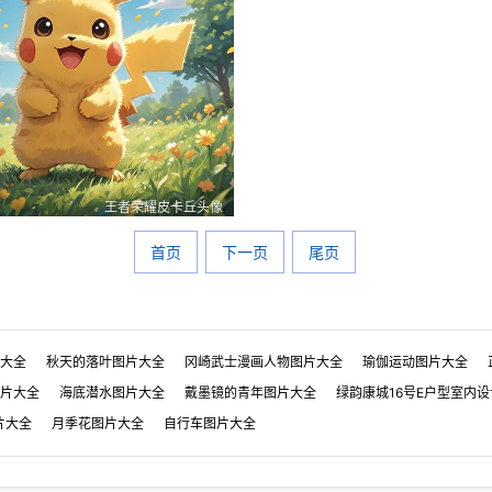
王者荣耀皮卡丘头像
王者荣耀皮卡丘头像
王者荣耀
0
0
1
0
0
1
首页
下一页
尾页
大全
秋天的落叶图片大全
冈崎武士漫画人物图片大全
瑜伽运动图片大全
片大全
海底潜水图片大全
戴墨镜的青年图片大全
绿韵康城16号E户型室内
片大全
月季花图片大全
自行车图片大全