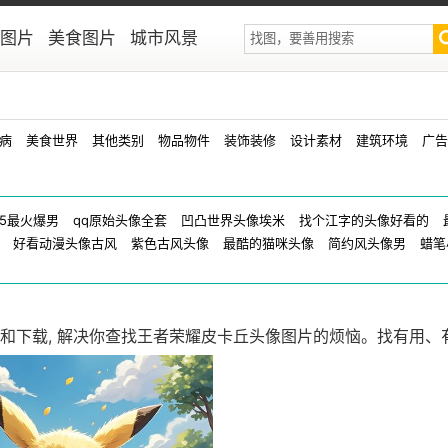
图片
美食图片
城市风景
病
美食世界
其他类别
物品物件
装饰装修
设计素材
建筑环境
广告
25最火爆男
qq原始头像全套
凹凸世界头像埃米
找个江字的头像好看的
好看动漫头像古风
紫色古风头像
最酷的猫咪头像
简约风头像男
蜡笔
和下载, 解决你查找王者荣耀皮卡丘头像图片的烦恼。找有用、
王者荣耀