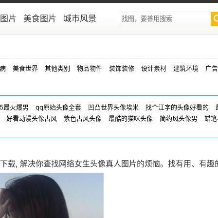
图片
美食图片
城市风景
病
美食世界
其他类别
物品物件
装饰装修
设计素材
建筑环境
广告
25最火爆男
qq原始头像全套
凹凸世界头像埃米
找个江字的头像好看的
好看动漫头像古风
紫色古风头像
最酷的猫咪头像
简约风头像男
蜡笔
下载, 解决你查找网络女生头像真人图片的烦恼。找有用、有趣
网络女