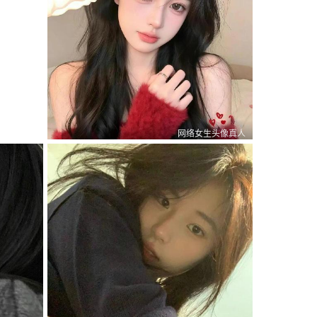
网络女生头像真人
0
0
1