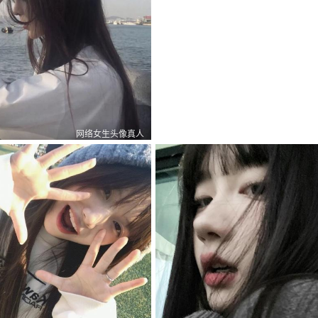
网络女生头像真人
0
0
1