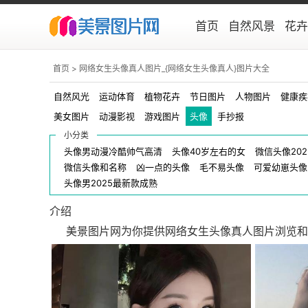
首页
自然风景
花卉
首页
> 网络女生头像真人图片_{网络女生头像真人}图片大全
手抄报
头像
自然风光
运动体育
植物花卉
节日图片
人物图片
健康疾
美女图片
动漫影视
游戏图片
头像
手抄报
小分类
头像男动漫冷酷帅气高清
头像40岁左右的女
微信头像20
微信头像和名称
凶一点的头像
毛不易头像
可爱幼崽头像
头像男2025最新款成熟
介绍
美景图片网为你提供网络女生头像真人图片浏览和