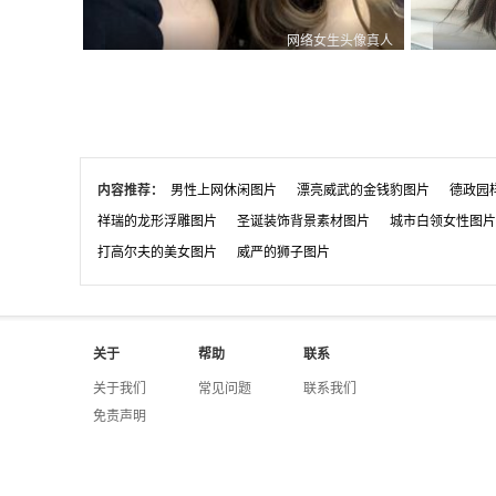
网络女生头像真人
0
0
1
内容推荐：
男性上网休闲图片
漂亮威武的金钱豹图片
德政园
祥瑞的龙形浮雕图片
圣诞装饰背景素材图片
城市白领女性图片
打高尔夫的美女图片
威严的狮子图片
关于
帮助
联系
关于我们
常见问题
联系我们
免责声明