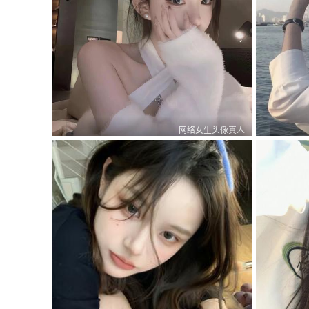
网络女生头像真人
0
0
1