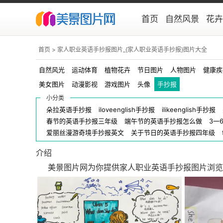
首页
自然风景
花卉
首页
> 家人职业英语手抄报图片_{家人职业英语手抄报}图片大全
手抄报
头像
自然风光
运动体育
植物花卉
节日图片
人物图片
健康疾
美女图片
动漫影视
游戏图片
头像
手抄报
小分类
朵拉英语手抄报
iloveenglish手抄报
ilikeenglish手抄报
春节的英语手抄报三年级
端午节的英语手抄报怎么做
3一
爱丽丝漫游奇境手抄报英文
关于节日的英语手抄报四年级
介绍
美景图片网为你提供家人职业英语手抄报图片浏览