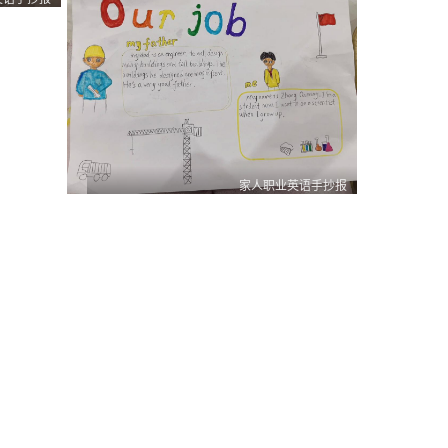
0
0
1
家人职业英语手抄报
0
0
1