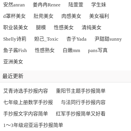
安然anran
姜冉冉Renee
陆萱萱
学生妹
d罩杯美女
肚兜美女
肉感美女
美女福利
职业装美女
腿模
性感美女
清纯美女
Shelly诗莉
妲己_Toxic
杏子Yada
尹甜甜sunny
鱼子酱Fish
性感熟女
白嫩mm
pans写真
亚洲美女
最近更新
艾青诗选手抄报内容
重阳节主题手抄报简单
七年级上册数学手抄报
与法同行手抄报内容
手抄报文字内容简单
红军手抄报简单又好看
1～3年级迎亚运手抄报简单